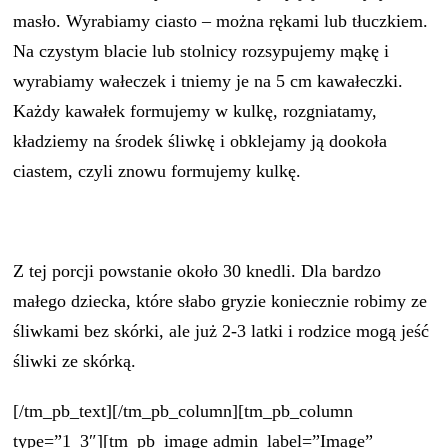
masło. Wyrabiamy ciasto – można rękami lub tłuczkiem.
Na czystym blacie lub stolnicy rozsypujemy mąkę i
wyrabiamy wałeczek i tniemy je na 5 cm kawałeczki.
Każdy kawałek formujemy w kulkę, rozgniatamy,
kładziemy na środek śliwkę i obklejamy ją dookoła
ciastem, czyli znowu formujemy kulkę.
Z tej porcji powstanie około 30 knedli. Dla bardzo
małego dziecka, które słabo gryzie koniecznie robimy ze
śliwkami bez skórki, ale już 2-3 latki i rodzice mogą jeść
śliwki ze skórką.
[/tm_pb_text][/tm_pb_column][tm_pb_column
type=”1_3″][tm_pb_image admin_label=”Image”