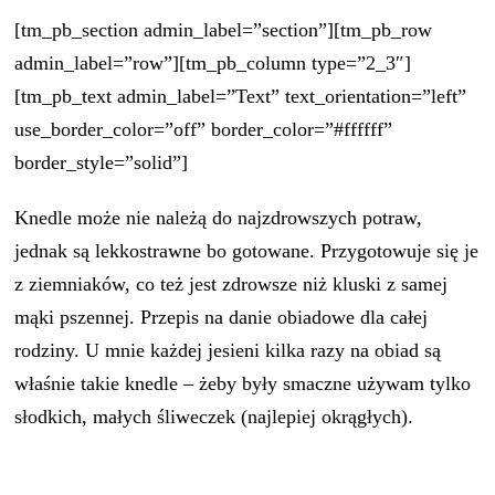
[tm_pb_section admin_label=”section”][tm_pb_row
admin_label=”row”][tm_pb_column type=”2_3″]
[tm_pb_text admin_label=”Text” text_orientation=”left”
use_border_color=”off” border_color=”#ffffff”
border_style=”solid”]
Knedle może nie należą do najzdrowszych potraw,
jednak są lekkostrawne bo gotowane. Przygotowuje się je
z ziemniaków, co też jest zdrowsze niż kluski z samej
mąki pszennej. Przepis na danie obiadowe dla całej
rodziny. U mnie każdej jesieni kilka razy na obiad są
właśnie takie knedle – żeby były smaczne używam tylko
słodkich, małych śliweczek (najlepiej okrągłych).