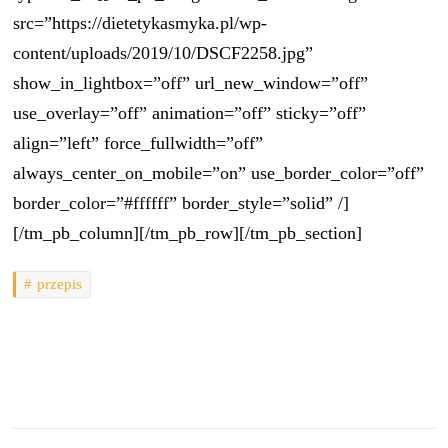
src=”https://dietetykasmyka.pl/wp-
content/uploads/2019/10/DSCF2258.jpg”
show_in_lightbox=”off” url_new_window=”off”
use_overlay=”off” animation=”off” sticky=”off”
align=”left” force_fullwidth=”off”
always_center_on_mobile=”on” use_border_color=”off”
border_color=”#ffffff” border_style=”solid” /]
[/tm_pb_column][/tm_pb_row][/tm_pb_section]
przepis
Post