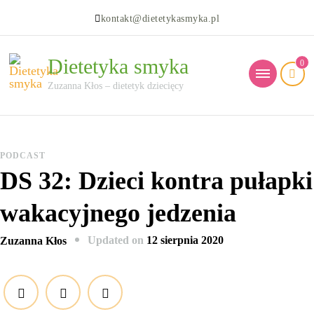
kontakt@dietetykasmyka.pl
Dietetyka smyka
0
Zuzanna Kłos – dietetyk dziecięcy
PODCAST
DS 32: Dzieci kontra pułapki
wakacyjnego jedzenia
Updated on
12 sierpnia 2020
Zuzanna Kłos