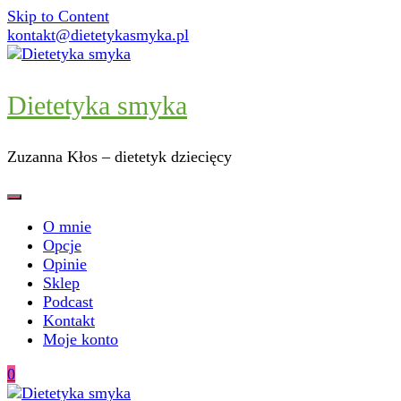
Skip to Content
kontakt@dietetykasmyka.pl
Dietetyka smyka
Zuzanna Kłos – dietetyk dziecięcy
O mnie
Opcje
Opinie
Sklep
Podcast
Kontakt
Moje konto
0