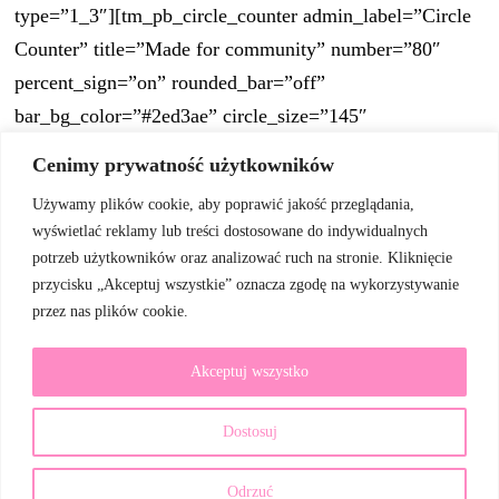
type=”1_3″][tm_pb_circle_counter admin_label=”Circle
Counter” title=”Made for community” number=”80″
percent_sign=”on” rounded_bar=”off”
bar_bg_color=”#2ed3ae” circle_size=”145″
circle_color=”#f8f8f8″ circle_color_alpha=”1″]
Cenimy prywatność użytkowników
[/tm_pb_circle_counter][/tm_pb_column][/tm_pb_row]
Używamy plików cookie, aby poprawić jakość przeglądania,
wyświetlać reklamy lub treści dostosowane do indywidualnych
[/tm_pb_section]
potrzeb użytkowników oraz analizować ruch na stronie. Kliknięcie
przycisku „Akceptuj wszystkie” oznacza zgodę na wykorzystywanie
przez nas plików cookie.
Akceptuj wszystko
Dostosuj
© Copyright 2026
Dietetyka smyka
. All Rights Reserved.
Blossom Coach Pro | Developed By
Blossom Themes
.
Powered
Odrzuć
by
WordPress
.
Polityka prywatności