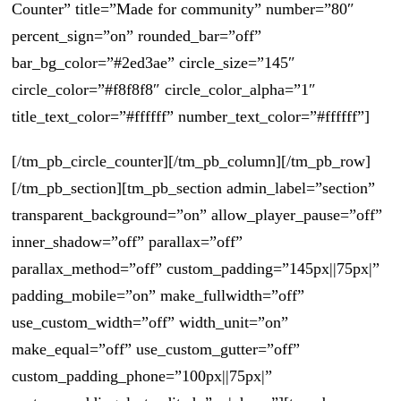
Counter” title=”Made for community” number=”80″
percent_sign=”on” rounded_bar=”off”
bar_bg_color=”#2ed3ae” circle_size=”145″
circle_color=”#f8f8f8″ circle_color_alpha=”1″
title_text_color=”#ffffff” number_text_color=”#ffffff”]
[/tm_pb_circle_counter][/tm_pb_column][/tm_pb_row]
[/tm_pb_section][tm_pb_section admin_label=”section”
transparent_background=”on” allow_player_pause=”off”
inner_shadow=”off” parallax=”off”
parallax_method=”off” custom_padding=”145px||75px|”
padding_mobile=”on” make_fullwidth=”off”
use_custom_width=”off” width_unit=”on”
make_equal=”off” use_custom_gutter=”off”
custom_padding_phone=”100px||75px|”