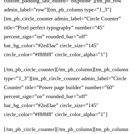
custom_padding_last_edited=”on|phone”][tm_pb_row
admin_label=”row”][tm_pb_column type=”1_3″]
[tm_pb_circle_counter admin_label=”Circle Counter”
title=”Pixel perfect typography” number=”45″
percent_sign=”on” rounded_bar=”off”
bar_bg_color=”#2ed3ae” circle_size=”145″
circle_color=”#f8f8f8″ circle_color_alpha=”1″]
[/tm_pb_circle_counter][/tm_pb_column][tm_pb_column
type=”1_3″][tm_pb_circle_counter admin_label=”Circle
Counter” title=”Power page builder” number=”60″
percent_sign=”on” rounded_bar=”off”
bar_bg_color=”#2ed3ae” circle_size=”145″
circle_color=”#f8f8f8″ circle_color_alpha=”1″]
[/tm_pb_circle_counter][/tm_pb_column][tm_pb_column