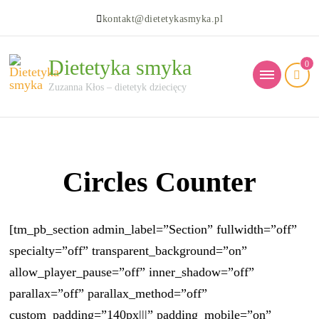
kontakt@dietetykasmyka.pl
Dietetyka smyka
0
Zuzanna Kłos – dietetyk dziecięcy
Circles Counter
[tm_pb_section admin_label=”Section” fullwidth=”off”
specialty=”off” transparent_background=”on”
allow_player_pause=”off” inner_shadow=”off”
parallax=”off” parallax_method=”off”
custom_padding=”140px|||” padding_mobile=”on”