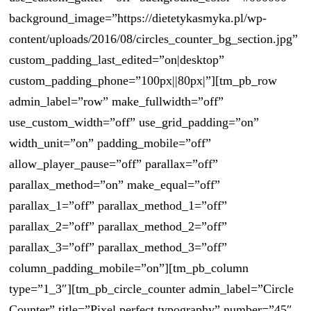
background_image=”https://dietetykasmyka.pl/wp-
content/uploads/2016/08/circles_counter_bg_section.jpg”
custom_padding_last_edited=”on|desktop”
custom_padding_phone=”100px||80px|”][tm_pb_row
admin_label=”row” make_fullwidth=”off”
use_custom_width=”off” use_grid_padding=”on”
width_unit=”on” padding_mobile=”off”
allow_player_pause=”off” parallax=”off”
parallax_method=”on” make_equal=”off”
parallax_1=”off” parallax_method_1=”off”
parallax_2=”off” parallax_method_2=”off”
parallax_3=”off” parallax_method_3=”off”
column_padding_mobile=”on”][tm_pb_column
type=”1_3″][tm_pb_circle_counter admin_label=”Circle
Counter” title=”Pixel perfect typography” number=”45″