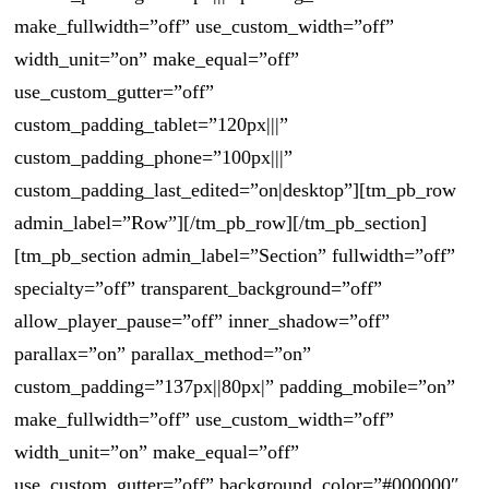
make_fullwidth=”off” use_custom_width=”off”
width_unit=”on” make_equal=”off”
use_custom_gutter=”off”
custom_padding_tablet=”120px|||”
custom_padding_phone=”100px|||”
custom_padding_last_edited=”on|desktop”][tm_pb_row
admin_label=”Row”][/tm_pb_row][/tm_pb_section]
[tm_pb_section admin_label=”Section” fullwidth=”off”
specialty=”off” transparent_background=”off”
allow_player_pause=”off” inner_shadow=”off”
parallax=”on” parallax_method=”on”
custom_padding=”137px||80px|” padding_mobile=”on”
make_fullwidth=”off” use_custom_width=”off”
width_unit=”on” make_equal=”off”
use_custom_gutter=”off” background_color=”#000000″